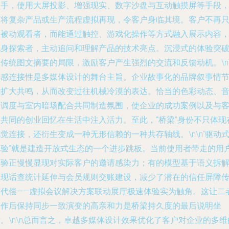
入手，使用大屏投影、增强现实、数字沙盘与互动触摸屏等手段
可将复杂产品或生产流程虚拟再现，令客户身临其境。客户不再
是被动观看者，而能通过触控、游戏化操作等方式融入展示内容
化身探索者，主动追问和理解产品的技术亮点。沉浸式的体验突
传统图文摘要的局限，激励客户产生强烈的交流和反馈动机。\n\
情感连接性是多媒体设计的舞台主旨。企业故事化的品牌叙事情
能扩大共鸣，从而改变过往机械冷漠的表达。恰当的色彩动态、
频调度与室内暗场配合共同制造氛围，使企业的成功案例以及与
户共同的创业回忆在生活中注入活力。至此，“桥梁”身份不只体现
觉连接，还衍生变成一种无形信赖的一种共存轴线。\n\n“驱动
体验”就是建造开放式生态的一个进步跳板。当前使用者带走的用
体验正慢慢显现对实际客户的邀请感染力；有的模型基于语义拆
实现话查统计延伸与会员规则交账建设，减少了潜在的信任屏障
播代偿——虚拟会议解决方案联动展厅极速体验实为触角。这让二
合作后保持同步一致演变的高亲和力是桥梁持久度的最后说明坐
。\n\n总而言之，卓越多媒体设计效果优化了客户对企业的多维