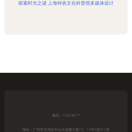
探索时光之谜 上海钟表文化科普馆多媒体设计
电话：1501381**
地址：广州市天河区中山大道建工路13、15号4层412房