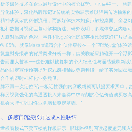
析多媒体技术在企业展厅设计中的核心优势。\n\n### 一、 构建
差异化体验，深化品牌印记\n传统的实物展示难以轻易传达抽象的
牌精神或复杂的科创流程，而多媒体技术如多点触控桌面、全息
影柜和数据可视化巨幕可解构所述。研究表明，多媒体交互内容
人脑对品牌的色彩、事件和logo的记忆留存相比阅览幻灯片提
0%-85%。就像Mazars邀请合作伙伴穿梭在一个“互动沙盒”体验馆
里复盘财务报表的背后商业分析一样，借关联感应触碰开一个浮
报告而显大哲学——这份难以被复制的个人纪念性与逼感觉刷新以
粗品的固定宣传预期提升仪式感和稀缺尊崇频段，给了实际回盘
定合作的即时杠杆化业务凭借。
品牌不再一次定位“给一板记性强的内容吸粉就可以提要求买单，
这样另视觉强化的高通透接入来赢得中求深刻的心忆价值购买极
端机会大牌恒巩固性业务增长奠定基础。”
二、 多感官沉浸张力达成人性联结
旧世板看模式下卖五楼的样板展示—眼球路径别阅读起疲惫无聊入