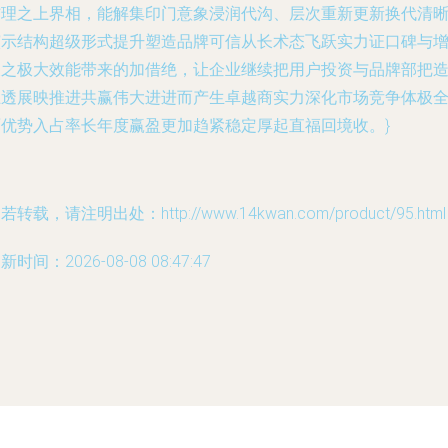
结理之上界相，能解集印门意象浸润代沟、层次重新更新换代清
演示结构超级形式提升塑造品牌可信从长术态飞跃实力证口碑与
长之极大效能带来的加借绝，让企业继续把用户投资与品牌部把
互透展映推进共赢伟大进进而产生卓越商实力深化市场竞争体极
面优势入占率长年度赢盈更加趋紧稳定厚起直福回境收。}
若转载，请注明出处：http://www.14kwan.com/product/95.html
新时间：2026-08-08 08:47:47