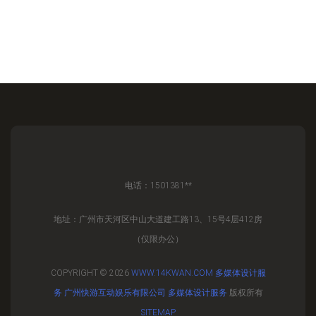
电话：1501381**
地址：广州市天河区中山大道建工路13、15号4层412房
（仅限办公）
COPYRIGHT © 2026
WWW.14KWAN.COM
多媒体设计服
务
广州快游互动娱乐有限公司
多媒体设计服务
版权所有
SITEMAP