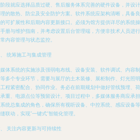
计阶段就应选择品质过硬、售后服务体系完善的硬件设备，并设
合理的散热、防尘及安全防护方案。软件系统应架构清晰，具备
好的可扩展性和后期内容更新接口。必须为馆方提供详尽的系统
作手册与维护指南，并考虑设置后台管理端，方便非技术人员进
日常内容管理与状态监控。
、 统筹施工与集成管理
多媒体系统的实施涉及强弱电布线、设备安装、软件调试、内容
作等多个专业环节，需要与展厅的土木装修、展柜制作、灯光照
等工程紧密配合、协同作业。务必在前期规划中做好管线预埋、
载承重、电源点位等预留设计。项目过程中，多媒体服务商应承
起系统总集成的角色，确保所有视听设备、中控系统、感应设备
缝联动，实现“一键式”智能化管理。
六、 关注内容更新与可持续性