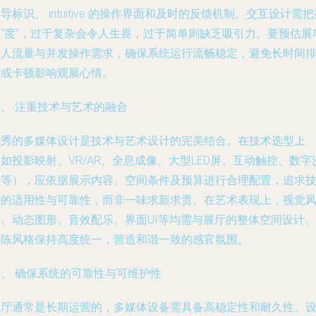
导标识、 intuitive 的操作界面和及时的反馈机制。交互设计需
好“度”，过于复杂会令人生畏，过于简单则缺乏吸引力。要预估展
的人流量与并发操作需求，确保系统运行流畅稳定，避免长时间
队或卡顿影响观展心情。
三、 注重技术与艺术的融合
优秀的多媒体设计是技术与艺术设计的完美结合。在技术选型上
如投影映射、VR/AR、全息成像、大型LED屏、互动触控、数字
盘等），应依据展示内容、空间条件及预算进行合理配置，追求
术的适用性与可靠性，而非一味求新求贵。在艺术表现上，视觉
格、动态图形、音效配乐、界面UI等均需与展厅的整体空间设计、
展陈风格保持高度统一，营造和谐一致的感官氛围。
四、 确保系统的可靠性与可维护性
展厅通常是长期运营的，多媒体设备需具备高稳定性和耐久性。