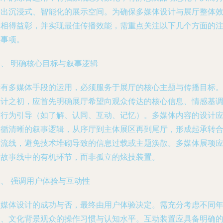
造出沉浸式、智能化的展示空间。为确保多媒体设计与展厅整体
果相得益彰，并实现最佳传播效能，需重点关注以下几个方面的
意事项。
一、 明确核心目标与叙事逻辑
所有多媒体手段的运用，必须服务于展厅的核心主题与传播目标
设计之初，应首先明确展厅希望向观众传达的核心信息、情感基
与行为引导（如了解、认同、互动、记忆）。多媒体内容的设计
遵循清晰的叙事逻辑，从序厅到主体展区再到尾厅，形成起承转
的流线，避免技术堆砌导致的信息过载或主题涣散。多媒体展项
是故事线中的有机环节，而非孤立的炫技装置。
二、 强调用户体验与互动性
多媒体设计的成功与否，最终由用户体验决定。需充分考虑不同
龄、文化背景观众的操作习惯与认知水平。互动装置应具备明确