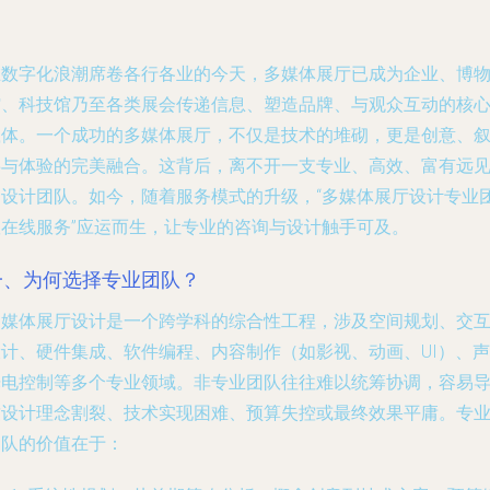
在数字化浪潮席卷各行各业的今天，多媒体展厅已成为企业、博
馆、科技馆乃至各类展会传递信息、塑造品牌、与观众互动的核
载体。一个成功的多媒体展厅，不仅是技术的堆砌，更是创意、
事与体验的完美融合。这背后，离不开一支专业、高效、富有远
的设计团队。如今，随着服务模式的升级，“多媒体展厅设计专业
队在线服务”应运而生，让专业的咨询与设计触手可及。
一、为何选择专业团队？
多媒体展厅设计是一个跨学科的综合性工程，涉及空间规划、交
设计、硬件集成、软件编程、内容制作（如影视、动画、UI）、声
光电控制等多个专业领域。非专业团队往往难以统筹协调，容易
致设计理念割裂、技术实现困难、预算失控或最终效果平庸。专
团队的价值在于：