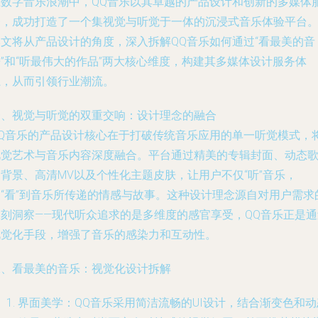
在数字音乐浪潮中，QQ音乐以其卓越的产品设计和创新的多媒体
务，成功打造了一个集视觉与听觉于一体的沉浸式音乐体验平台
本文将从产品设计的角度，深入拆解QQ音乐如何通过“看最美的音
”和“听最伟大的作品”两大核心维度，构建其多媒体设计服务体
系，从而引领行业潮流。
一、视觉与听觉的双重交响：设计理念的融合
QQ音乐的产品设计核心在于打破传统音乐应用的单一听觉模式，
视觉艺术与音乐内容深度融合。平台通过精美的专辑封面、动态
背景、高清MV以及个性化主题皮肤，让用户不仅“听”音乐，
更“看”到音乐所传递的情感与故事。这种设计理念源自对用户需求
深刻洞察——现代听众追求的是多维度的感官享受，QQ音乐正是通
视觉化手段，增强了音乐的感染力和互动性。
二、看最美的音乐：视觉化设计拆解
界面美学：QQ音乐采用简洁流畅的UI设计，结合渐变色和动