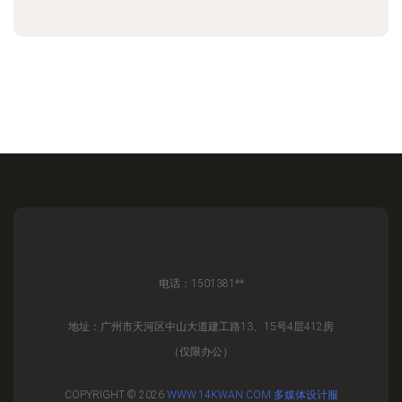
电话：1501381**
地址：广州市天河区中山大道建工路13、15号4层412房
（仅限办公）
COPYRIGHT © 2026
WWW.14KWAN.COM
多媒体设计服