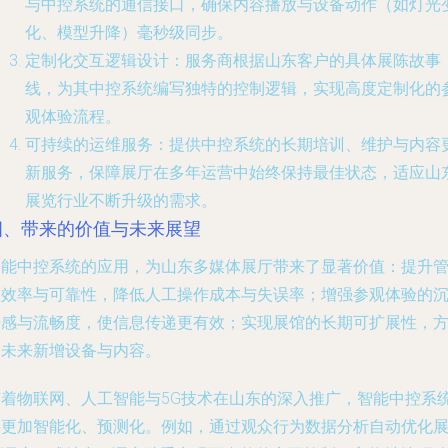
与中控系统的通信接口，确保内容播放与设备动作（如灯光
化、模型升降）毫秒级同步。
定制化交互逻辑设计
：服务商根据山东客户的具体展陈故事
线，为其中控系统编写独特的控制逻辑，实现高度定制化的
观体验流程。
可持续的运维服务
：提供中控系统的长期培训、维护与内容
新服务，保障展厅在多年运营中始终保持最佳状态，适应山
展览行业不断升级的需求。
四、带来的价值与未来展望
智能中控系统的应用，为山东多媒体展厅带来了显著价值：
提升
理效率与可靠性
，降低人工操作成本与失误率；
增强参观体验的
浸感与流畅度
，使信息传递更有效；
实现展馆的长期可扩展性
，
便未来新增设备与内容。
随着物联网、人工智能与5G技术在山东的深入推广，智能中控系
将更加智能化、预测化。例如，通过观众行为数据分析自动优化